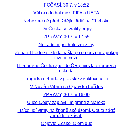
POČASÍ, 30.7. v 18:52
Válka o fotbal mezi FIFA a UEFA
Nebezpečně předjíždějící řidič na Chebsku
Do Česka se vrátily tropy
ZPRÁVY, 30.7. v 17:55
Netradiční příchutě zmrzliny
Žena z Hradce u Stoda našla po probuzení v pokoji
cizího muže
Hledaného Čecha zpět do ČR přivezla ozbrojená
eskorta
Tragická nehoda v pražské Zenklově ulici
V Novém Vrbnu na Opavsku hoří les
ZPRÁVY, 30.7. v 16:00
Ulice Ceuty zaplavili migranti z Maroka
Tisíce lidí vtrhly na španělské území, Ceuta žádá
armádu o zásah
Objevte Česko: Olomlouc