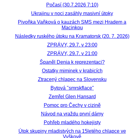
Počasí (30.7.2026 7:10)
Ukrajinu v noci zasáhly masivní útoky
Pivoňka Vaňková o kauzách SMS mezi Hradem a
Macinkou
Následky ruského útoku na Kramatorsk (20. 7. 2026)
ZPRÁVY, 29.7. v 23:00
ZPRÁVY, 29.7. v 21:00
Španěl Denia k reprezentaci?
Ostatky miminek v krabicích
Ztracený chlapec na Slovensku
Bytová "smrskflace"
Zemřel Glen Hansard
Pomoc pro Čechy v cizině
Návod na vraždu první dámy
Pohřeb mladého hokejisty
Útok skupiny mladistvých na 15letého chlapce ve
Vyškově