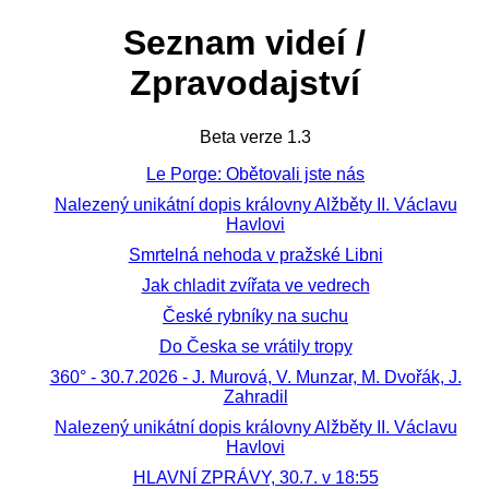
Seznam videí /
Zpravodajství
Beta verze 1.3
Le Porge: Obětovali jste nás
Nalezený unikátní dopis královny Alžběty II. Václavu
Havlovi
Smrtelná nehoda v pražské Libni
Jak chladit zvířata ve vedrech
České rybníky na suchu
Do Česka se vrátily tropy
360° - 30.7.2026 - J. Murová, V. Munzar, M. Dvořák, J.
Zahradil
Nalezený unikátní dopis královny Alžběty II. Václavu
Havlovi
HLAVNÍ ZPRÁVY, 30.7. v 18:55